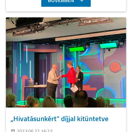
BŐVEBBEN
„Hivatásunkért” díjjal kitüntetve
2023.06.22 16:23