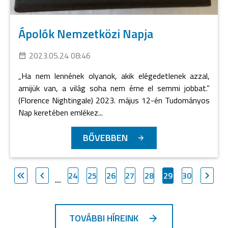
Ápolók Nemzetközi Napja
2023.05.24 08:46
„Ha nem lennének olyanok, akik elégedetlenek azzal,
amijük van, a világ soha nem érne el semmi jobbat.”
(Florence Nightingale) 2023. május 12-én Tudományos
Nap keretében emlékez...
BŐVEBBEN
24
25
26
27
28
29
30
...
TOVÁBBI HÍREINK