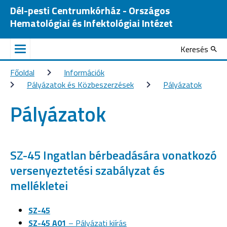
Dél-pesti Centrumkórház - Országos
Hematológiai és Infektológiai Intézet
Keresés
Főoldal
Információk
Pályázatok és Közbeszerzések
Pályázatok
Pályázatok
SZ-45 Ingatlan bérbeadására vonatkozó
versenyeztetési szabályzat és
mellékletei
SZ-45
SZ-45 A01
– Pályázati kiírás