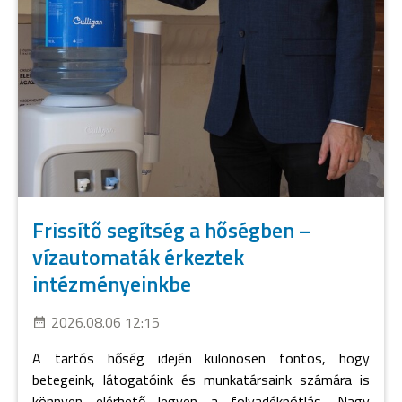
Frissítő segítség a hőségben –
vízautomaták érkeztek
intézményeinkbe
2026.08.06 12:15
A tartós hőség idején különösen fontos, hogy
betegeink, látogatóink és munkatársaink számára is
könnyen elérhető legyen a folyadékpótlás. Nagy