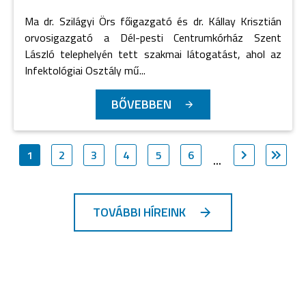
Ma dr. Szilágyi Örs főigazgató és dr. Kállay Krisztián
orvosigazgató a Dél-pesti Centrumkórház Szent
László telephelyén tett szakmai látogatást, ahol az
Infektológiai Osztály mű...
BŐVEBBEN
1
2
3
4
5
6
...
TOVÁBBI HÍREINK