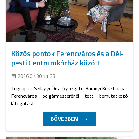
Közös pontok Ferencváros és a Dél-
pesti Centrumkórház között
2026.07.30 11:33
Tegnap dr. Szilágyi Örs főigazgató Baranyi Krisztinánál,
Ferencváros polgármesterénél tett bemutatkozó
látogatást
BŐVEBBEN