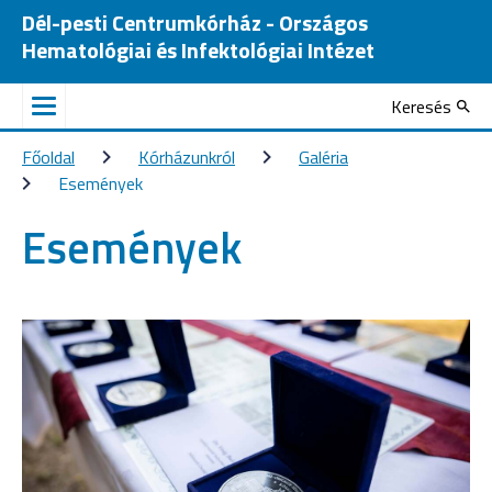
Dél-pesti Centrumkórház - Országos
Hematológiai és Infektológiai Intézet
Keresés
Főoldal
Kórházunkról
Galéria
Események
Események