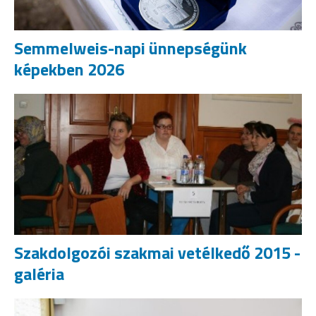
Semmelweis-napi ünnepségünk
képekben 2026
Szakdolgozói szakmai vetélkedő 2015 -
galéria