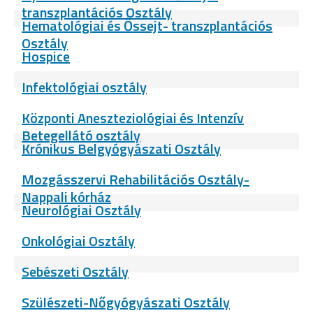
transzplantációs Osztály
Hematológiai és Őssejt- transzplantációs
Osztály
Hospice
Infektológiai osztály
Központi Aneszteziológiai és Intenzív
Betegellátó osztály
Krónikus Belgyógyászati Osztály
Mozgásszervi Rehabilitációs Osztály-
Nappali kórház
Neurológiai Osztály
Onkológiai Osztály
Sebészeti Osztály
Szülészeti-Nőgyógyászati Osztály