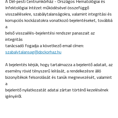
A Dél-pesti Centrumkórház - Országos Hematológiai és
Infektológiai Intézet működésével összefüggő
visszaélésekre, szabálytalanságokra, valamint integritási és
korrupciós kockázatokra vonatkozó bejelentéseket, továbbá
a
belső visszaélés-bejelentési rendszer panaszait az
integritás
tanácsadó fogadja a következő email címen:
szabalytalansag@dpckorhaz.hu
A bejelentés kérjük, hogy tartalmazza a bejelentő adatait, az
esemény rövid tényszerű leírását, a rendelkezésre álló
bizonyítékok felsorolását és tanúk megnevezését, valamint
a
bejelentő nyilatkozatát adatai zártan történő kezelésének
igényéről.