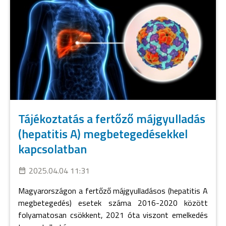
Tájékoztatás a fertőző májgyulladás
(hepatitis A) megbetegedésekkel
kapcsolatban
2025.04.04 11:31
Magyarországon a fertőző májgyulladásos (hepatitis A
megbetegedés) esetek száma 2016-2020 között
folyamatosan csökkent, 2021 óta viszont emelkedés