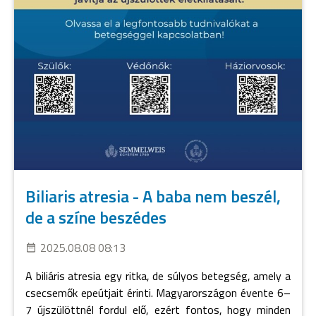
Biliaris atresia - A baba nem beszél,
de a színe beszédes
2025.08.08 08:13
A biliáris atresia egy ritka, de súlyos betegség, amely a
csecsemők epeútjait érinti. Magyarországon évente 6–
7 újszülöttnél fordul elő, ezért fontos, hogy minden