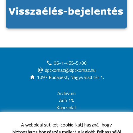
06-1-455-5700
dpckorhaz@dpckorhaz.hu
1097 Budapest, Nagyvárad tér 1.
Archívum
Adó 1%
Kapcsolat
Adatvédelem
Jogi nyilatkozat
A weboldal sütiket (cookie-kat) használ, hogy
Akadálymentesítési nyilatkozat
biztonságos böngészés mellett a legjobb felhasználói