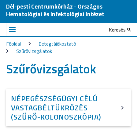
Dél-pesti Centrumkórház - Országos
Hematológiai és Infektológiai Intézet
Keresés
Főoldal
Betegtájékoztató
Szűrővizsgálatok
Szűrővizsgálatok
NÉPEGÉSZSÉGÜGYI CÉLÚ
VASTAGBÉLTÜKRÖZÉS
(SZŰRŐ-KOLONOSZKÓPIA)