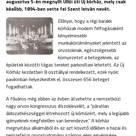
augusztus 5-én megnyílt Üllői úti Új kórház, mely csak
később, 1894-ben vette fel Szent István nevét.
Előnyei, hogy a régi barakk
kórházak modern felfogásaként
kényelmesebb
munkakörülményeket jelentett az
orvosoknak, egészségesebb
környezetet a betegeknek, az
épületek közötti tágas tereket parkosítani lehetett. Az Új
Kórház kezdetben 8 osztállyal rendelkezett, ezek nyolc
pavilonban helyezkedtek el, összesen 656 beteget
fogadhattak.
A főváros még ebben az évben átvehette a nemzetközi
nagy orvos kongresszus díszoklevelét, a “páratlan
áldozatkészséggel létrehozott új kórházért, mely a legújabb
igényeknek megfelelően van berendezve.” A kórház
megnyitása alkalmából és az azt követő időkben a hazai és
nemzetközi orvostudomány számos jeles egyénisége