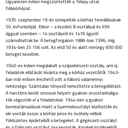
Ugyanezen évben megszün­tették a Telepy utcai
fiókkórházat.
1935. szeptember 19-én ünnepelték a kórház fennállásának
50. évfordulóját. Ekkor – a kezdeti 8 osztállyal és 656
ággyal szemben – 14 osztályról és 1476 ágyról
számolhattak be. A betegforgalom 1886-ban 7396, míg
1934-ben 25 156 volt. Az első 50 év alatt mintegy 830 000
beteget kezeltek.
1940-es évben megalakult a szájsebészeti osztály, ami új
feladatok ellátását kívánta meg a kórház vezetőitől. 1943-
ban már erősen érezhető volt a háború valamennyi
nehézsége. Számtalan ténye­ző nehezítette a betegellátást.
A harctérre került orvosok helyett gyakran orvostanhallga­
tók végezték el a feladatokat. 1944-ben a gyakori
bombatámadások miatt a Gyermekosz­tályt kiürítették és
ide vonták össze a kórház pince és óvóhely nélküli
földszintes épületei­ből a betegeket. A gégészeti osztályt
és a fülészeti osztályt összevonták. Korabeli közlések­ből