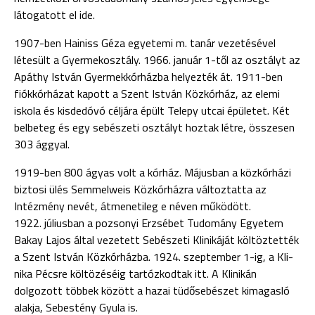
látogatott el ide.
1907-ben Hainiss Géza egyetemi m. tanár vezetésével
létesült a Gyermekosztály. 1966. január 1-től az osztályt az
Apáthy István Gyermekkórházba he­lyezték át. 1911-ben
fiókkórházat kapott a Szent István Közkórház, az elemi
iskola és kisdedóvó céljára épült Telepy utcai épületet. Két
belbeteg és egy sebészeti osztályt hoztak létre, összesen
303 ággyal.
1919-ben 800 ágyas volt a kórház. Májusban a közkórházi
biztosi ülés Semmelweis Közkórházra változtatta az
Intézmény nevét, átmenetileg e néven működött.
1922. júliusban a pozsonyi Erzsébet Tudomány Egyetem
Bakay Lajos által vezetett Sebészeti Klinikáját költöztették
a Szent István Közkórházba. 1924. szeptember 1-ig, a Kli­
nika Pécsre költözéséig tartózkodtak itt. A Klinikán
dolgozott többek között a hazai tüdő­sebészet kimagasló
alakja, Sebestény Gyula is.