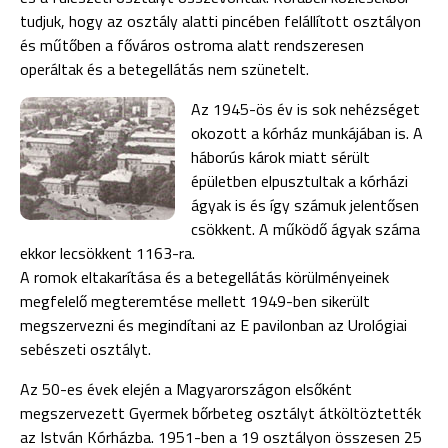
tudjuk, hogy az osztály alatti pincében felállított osztályon
és műtőben a főváros os­troma alatt rendszeresen
operáltak és a betegellátás nem szünetelt.
Az 1945-ös év is sok nehézséget
okozott a kórház munkájában is. A
háborús károk miatt sérült
épületben elpusztultak a kórházi
ágyak is és így számuk jelentősen
csökkent. A működő ágyak száma
ekkor lecsökkent 1163-ra.
A romok eltakarítása és a betegellátás körülményeinek
megfelelő megteremtése mel­lett 1949-ben sikerült
megszervezni és megindítani az E pavilonban az Urológiai
sebészeti osztályt.
Az 50-es évek elején a Magyarországon elsőként
megszervezett Gyermek bőrbeteg osztályt át­költöztették
az István Kórházba. 1951-ben a 19 osztályon összesen 25