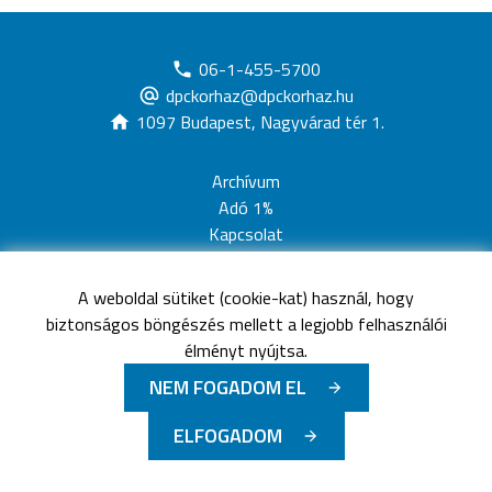
06-1-455-5700
dpckorhaz@dpckorhaz.hu
1097 Budapest, Nagyvárad tér 1.
Archívum
Adó 1%
Kapcsolat
Adatvédelem
Jogi nyilatkozat
A weboldal sütiket (cookie-kat) használ, hogy
Akadálymentesítési nyilatkozat
biztonságos böngészés mellett a legjobb felhasználói
Oldaltérkép
élményt nyújtsa.
NEM FOGADOM EL
©
Minden jog fenntartva
Dél-pesti Centrumkórház -
ELFOGADOM
Országos Hematológiai és Infektológiai Intézet
-
2026