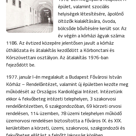
épület, valamint szociális
helyiségek létesítésére, ápolónő
öltözők kialakítására, óvoda,
bölcsőde bővítésére került sor. Az
év végén a kórházi ágyak száma:
1186. Az évtized közepére jelentősen javult a kórház
úthálózata és átalakítás kezdődött a Kórbonctani és
Kórszö­vettani osztályon. Az átalakítás 1976-ban
fejeződött be.
1977. január l-én megalakult a Budapest Fővárosi István
Kórház – Rendelőintézet, valamint új épületben kezdte meg
működését az Országos Kardiológiai Intézet. Intézetünk
ekkor 4 fekvőbeteg intézeti telephelyen, 3 szakorvosi
rendelőintézetben, 6 szakgondozóban, 69 körzeti orvosi
rendelésen, 114 üzemben, 78 üzemi telephelyen működő
üzemorvosi rendelésen biztosította a főváros IX. és XIX.
kerületében a körzeti, üzemi, szakorvosi, szakgondozói és
fekvőbeteg ellátást a felnőtt lakosság körében.