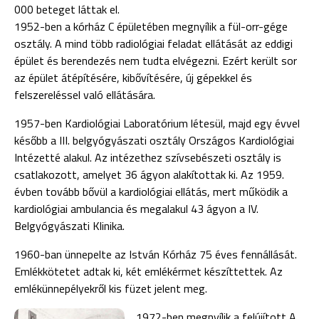
000 beteget láttak el.
1952-ben a kórház C épületében megnyílik a fül-orr-gége
osztály. A mind több radiológiai feladat ellátását az eddigi
épület és berendezés nem tudta elvégezni. Ezért került sor
az épület átépítésére, kibővítésére, új gépek­kel és
felszereléssel való ellátására.
1957-ben Kardiológiai Laboratórium létesül, majd egy évvel
később a III. belgyógyászati osztály Országos Kardiológiai
Intézetté alakul. Az intézethez szívsebészeti osztály is
csatlakozott, amelyet 36 ágyon alakítottak ki. Az 1959.
évben tovább bővül a kardiológiai ellátás, mert működik a
kardiológiai ambulancia és megalakul 43 ágyon a IV.
Belgyógyászati Klinika.
1960-ban ünnepelte az István Kórház 75 éves fennállását.
Emlékkötetet adtak ki, két emlékérmet készíttettek. Az
emlékünnepélyekről kis füzet jelent meg.
1972-ben megnyílik a felújított A