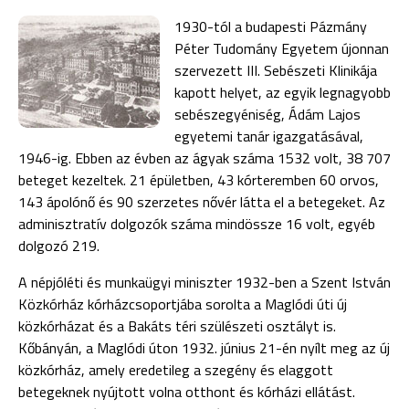
1930-tól a budapesti Pázmány
Péter Tudomány Egyetem újonnan
szervezett III. Sebészeti Klinikája
kapott helyet, az egyik legnagyobb
sebészegyéniség, Ádám Lajos
egyete­mi tanár igazgatásával,
1946-ig. Ebben az évben az ágyak száma 1532 volt, 38 707
beteget kezeltek. 21 épületben, 43 kórteremben 60 orvos,
143 ápolónő és 90 szerzetes nővér látta el a betegeket. Az
adminisztratív dolgo­zók száma mindössze 16 volt, egyéb
dolgozó 219.
A népjóléti és munkaügyi miniszter 1932-ben a Szent István
Közkórház kórházcsoportjába so­rolta a Maglódi úti új
közkórházat és a Bakáts téri szülészeti osztályt is.
Kőbányán, a Mag­lódi úton 1932. június 21-én nyílt meg az új
közkórház, amely eredetileg a szegény és el­aggott
betegeknek nyújtott volna otthont és kórházi ellátást.