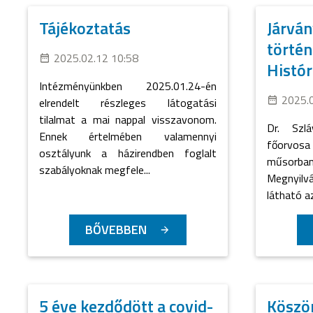
Tájékoztatás
Járván
törté
2025.02.12 10:58
Histór
Intézményünkben 2025.01.24-én
2025.
elrendelt részleges látogatási
tilalmat a mai nappal visszavonom.
Dr. Szlá
Ennek értelmében valamennyi
főorvos
osztályunk a házirendben foglalt
műsorban
szabályoknak megfele...
Megnyil
látható az
BŐVEBBEN
5 éve kezdődött a covid-
Köszön