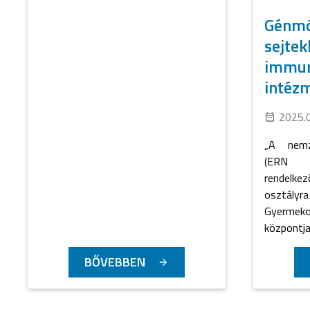
Génmó
sejtek
immun
intézm
2025.
„A nemze
(ERN P
rendelke
osztály
Gyerme
központjai
BŐVEBBEN