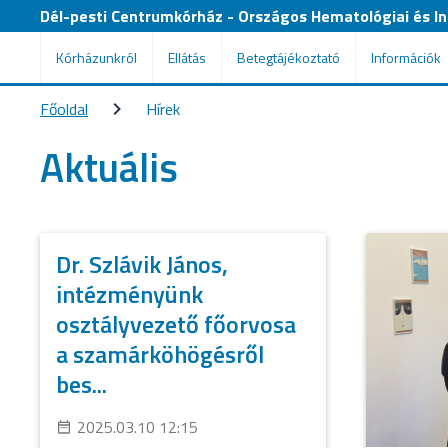
Dél-pesti Centrumkórház - Országos Hematológiai és Inf
Kórházunkról
Ellátás
Betegtájékoztató
Információk
Főoldal
Hírek
Aktuális
Dr. Szlávik János,
intézményünk
osztályvezető főorvosa
a szamárköhögésről
bes...
2025.03.10 12:15