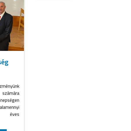
ség
ézményünk
k számára
nnepségen
alamennyi
z éves