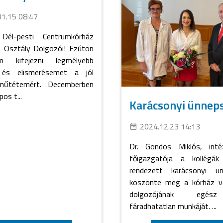
01.15 08:47
 Dél-pesti Centrumkórház
i Osztály Dolgozói! Ezúton
ém kifejezni legmélyebb
 és elismerésemet a jól
 műtétemért. Decemberben
os t...
Karácsonyi ünnep
2024.12.23 14:13
Dr. Gondos Miklós, int
főigazgatója a kollégá
rendezett karácsonyi ü
köszönte meg a kórház v
dolgozójának egés
fáradhatatlan munkáját. ...