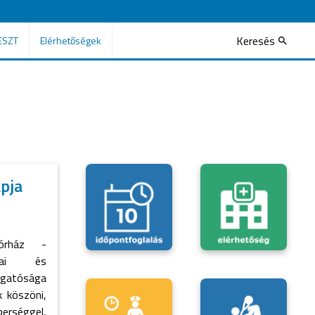
Keresés
ESZT
Elérhetőségek
pja
kórház -
giai és
azgatósága
 köszöni,
erséggel,