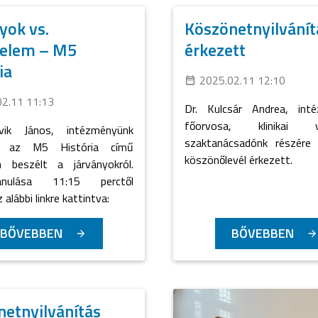
yok vs.
Köszönetnyilvánít
nelem – M5
érkezett
ia
2025.02.11 12:10
02.11 11:13
Dr. Kulcsár Andrea, int
főorvosa, klinikai vé
vik János, intézményünk
szaktanácsadónk részére 
a az M5 História című
köszönőlevél érkezett.
 beszélt a járványokról.
vánulása 11:15 perctől
 alábbi linkre kattintva:
BŐVEBBEN
BŐVEBBEN
etnyilvánítás