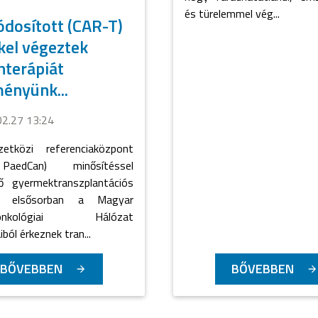
és türelemmel vég...
dosított (CAR-T)
kel végeztek
terápiát
ényünk...
02.27 13:24
tközi referenciaközpont
aedCan) minősítéssel
ző gyermektranszplantációs
ra elsősorban a Magyar
konkológiai Hálózat
ból érkeznek tran...
BŐVEBBEN
BŐVEBBEN