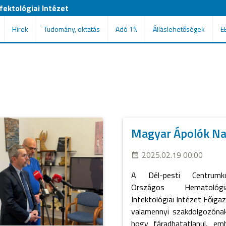
ektológiai Intézet
Hírek
Tudomány, oktatás
Adó 1%
Álláslehetőségek
E
Magyar Ápolók Na
2025.02.19 00:00
A Dél-pesti Centrum
Országos Hematoló
Infektológiai Intézet Főig
valamennyi szakdolgozónak
hogy fáradhatatlanul, emb