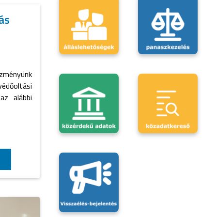
ás
ézményünk
dőoltási
az alábbi