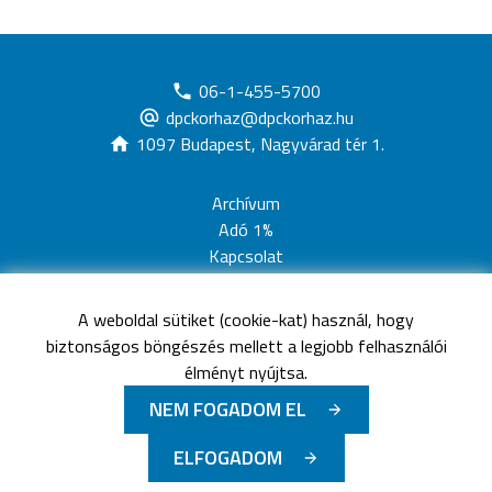
06-1-455-5700
dpckorhaz@dpckorhaz.hu
1097 Budapest, Nagyvárad tér 1.
Archívum
Adó 1%
Kapcsolat
Adatvédelem
Jogi nyilatkozat
A weboldal sütiket (cookie-kat) használ, hogy
Akadálymentesítési nyilatkozat
biztonságos böngészés mellett a legjobb felhasználói
Oldaltérkép
élményt nyújtsa.
NEM FOGADOM EL
©
Minden jog fenntartva
Dél-pesti Centrumkórház -
ELFOGADOM
Országos Hematológiai és Infektológiai Intézet
-
2026