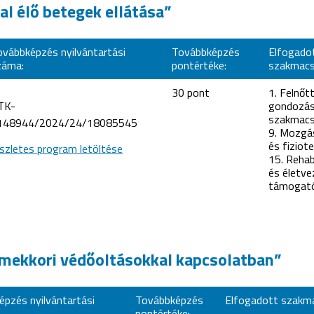
l élő betegek ellátása”
ovábbképzés nyilvántartási
Továbbképzés
Elfogado
záma:
pontértéke:
szakmacs
30 pont
1. Felnőt
TK-
gondozá
szakmacs
148944/2024/24/18085545
9. Mozgá
és fiziote
szletes program letöltése
15. Rehab
és életve
támogat
rmekkori védőoltásokkal kapcsolatban”
pzés nyilvántartási
Továbbképzés
Elfogadott szakm
pontértéke: