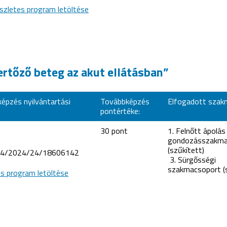
szletes program letöltése
fertőző beteg az akut ellátásban”
épzés nyilvántartási
Továbbképzés
Elfogadott szak
pontértéke:
30 pont
1. Felnőtt ápolás
gondozásszakma
(szűkített)
4/2024/24/18606142
3. Sürgősségi
szakmacsoport (s
es program letöltése