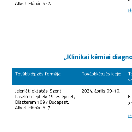
Albert Flórián 5-7.
ré
„Klinikai kémiai diagn
Továbbképzés formája:
Továbbképzés ideje:
T
s
Jelenléti oktatás: Szent
2024. április 09-10.
László telephely 19-es épület,
K
Díszterem 1097 Budapest,
2
Albert Flórián 5-7.
ré