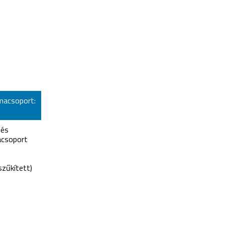
macsoport:
 és
csoport
zűkített)