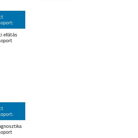
tt
oport:
i ellátás
oport
tt
oport:
iagnosztika
oport