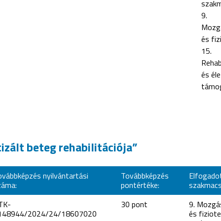
szak
9.
Mozgá
és fiz
15.
Rehabi
és él
támo
zált beteg rehabilitációja”
ovábbképzés nyilvántartási
Továbbképzés
Elfogado
záma:
pontértéke:
szakmacs
TK-
30 pont
9. Mozgá
148944/2024/24/18607020
és fiziote