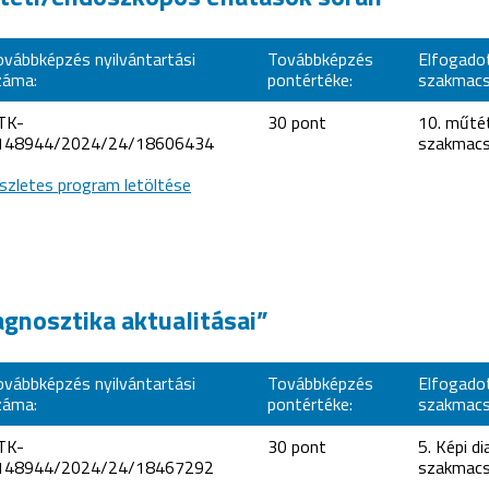
ovábbképzés nyilvántartási
Továbbképzés
Elfogado
záma:
pontértéke:
szakmacs
TK-
30 pont
10. műtét
148944/2024/24/18606434
szakmacs
szletes program letöltése
gnosztika aktualitásai”
ovábbképzés nyilvántartási
Továbbképzés
Elfogado
záma:
pontértéke:
szakmacs
TK-
30 pont
5. Képi d
148944/2024/24/18467292
szakmacs