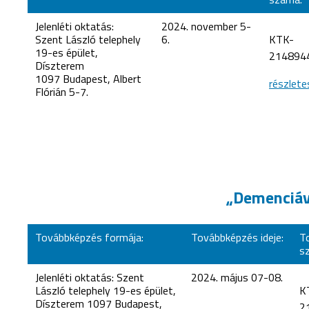
Jelenléti oktatás:
2024. november 5-
Szent László telephely
6.
KTK-
19-es épület,
214894
Díszterem
1097 Budapest, Albert
részlete
Flórián 5-7.
„Demenciáva
Továbbképzés formája:
Továbbképzés ideje:
T
s
Jelenléti oktatás: Szent
2024. május 07-08.
László telephely 19-es épület,
K
Díszterem 1097 Budapest,
2