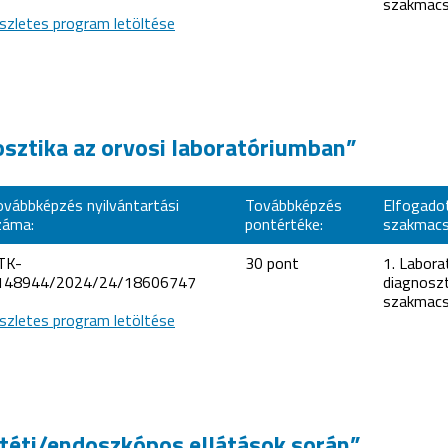
szakmacs
szletes program letöltése
nosztika az orvosi laboratóriumban”
ovábbképzés nyilvántartási
Továbbképzés
Elfogado
záma:
pontértéke:
szakmacs
TK-
30 pont
1. Labora
148944/2024/24/18606747
diagnoszt
szakmacs
szletes program letöltése
űtéti/endoszkópos ellátások során”