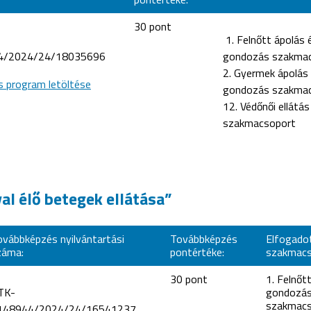
30 pont
1. Felnőtt ápolás 
4/2024/24/18035696
gondozás szakma
2. Gyermek ápolás
s program letöltése
gondozás szakma
12. Védőnői ellátás
szakmacsoport
l élő betegek ellátása”
ovábbképzés nyilvántartási
Továbbképzés
Elfogado
záma:
pontértéke:
szakmacs
30 pont
1. Felnőt
TK-
gondozá
szakmacs
148944/2024/24/16541237