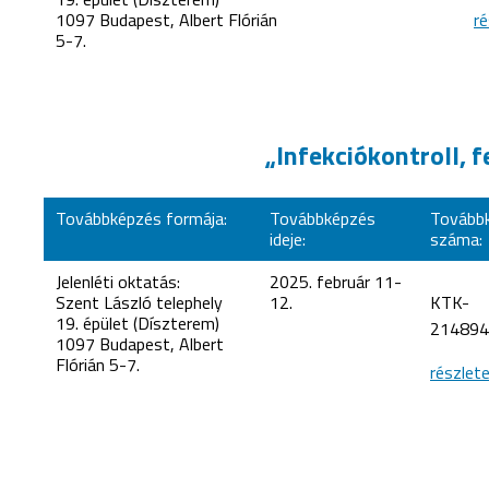
1097 Budapest, Albert Flórián
ré
5-7.
„Infekciókontroll, 
Továbbképzés formája:
Továbbképzés
Továbbk
ideje:
száma:
Jelenléti oktatás:
2025. február 11-
Szent László telephely
12.
KTK-
19. épület (Díszterem)
214894
1097 Budapest, Albert
Flórián 5-7.
részlet