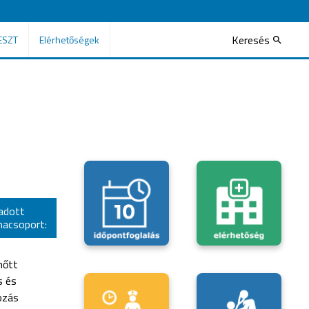
Keresés
ESZT
Elérhetőségek
adott
acsoport:
nőtt
s és
ozás