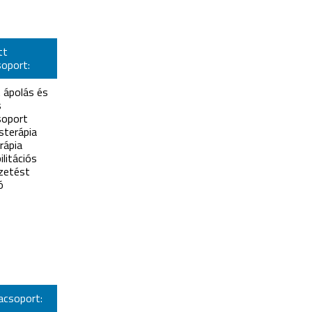
tt
oport:
t ápolás és
s
oport
sterápia
rápia
ilitációs
zetést
ó
acsoport: