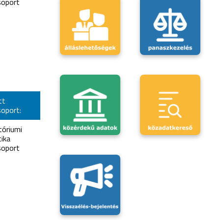
oport
tt
oport:
tóriumi
ika
oport