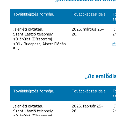
Továbbképzés formája:
Továbbképzés ideje:
T
s
Jelenléti oktatás:
2025. március 25-
K
Szent László telephely
26.
2
19. épület (Díszterem)
1097 Budapest, Albert Flórián
ré
5-7.
„Az emlődia
Továbbképzés formája:
Továbbképzés ideje:
T
s
Jelenléti oktatás:
2025. február 25-
K
Szent László telephely
26.
2
19. épület (Díszterem)