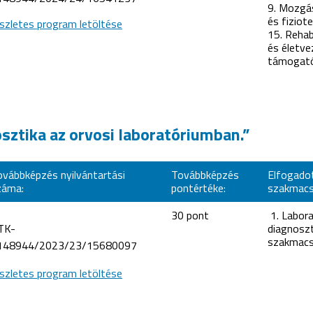
9. Mozgá
és fiziote
szletes program letöltése
15. Rehab
és életve
támogat
osztika az orvosi laboratóriumban.”
ovábbképzés nyilvántartási
Továbbképzés
Elfogado
záma:
pontértéke:
szakmacs
30 pont
1. Labora
TK-
diagnoszt
szakmacs
148944/2023/23/15680097
szletes program letöltése