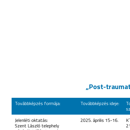
„Post-traumati
Továbbképzés formája:
Továbbképzés ideje:
T
s
Jelenléti oktatás:
2025. április 15-16.
K
Szent László telephely
2