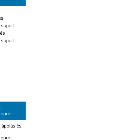
és
csoport
 és
csoport
tt
oport:
t ápolás és
s
oport