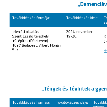
„Demenciáva
Továbbképzés formája:
Továbbképzés ideje:
T
s
Jelenléti oktatás:
2024. november
Szent László telephely
19-20.
K
19. épület (Díszterem)
2
1097 Budapest, Albert Flórián
5-7.
ré
„Tények és tévhitek a gye
Továbbképzés formája:
Továbbképzés ideje:
Továbbké
száma: