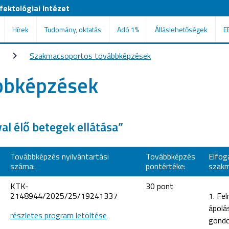
ektológiai Intézet
Hírek
Tudomány, oktatás
Adó 1%
Álláslehetőségek
E
Szakmacsoportos továbbképzések
bbképzések
l élő betegek ellátása”
Továbbképzés nyilvántartási
Továbbképzés
Elfog
száma:
pontértéke:
szakm
KTK-
30 pont
2148944/2025/25/19241337
1. Fel
ápolá
részletes program letöltése
gond