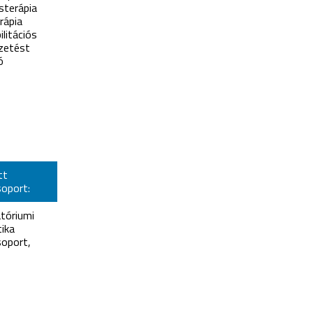
sterápia
rápia
ilitációs
zetést
ó
tt
oport:
tóriumi
ika
oport,