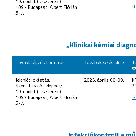
19. épület (Díszterem)
1097 Budapest, Albert Flórián
ré
5-7.
„Klinikai kémiai diag
Továbbképzés formája:
Továbbképzés ideje:
T
s
Jelenléti oktatás:
2025. április 08-09.
K
Szent László telephely
2
19. épület (Díszterem)
1097 Budapest, Albert Flórián
ré
5-7.
„Infekciókontroll a m