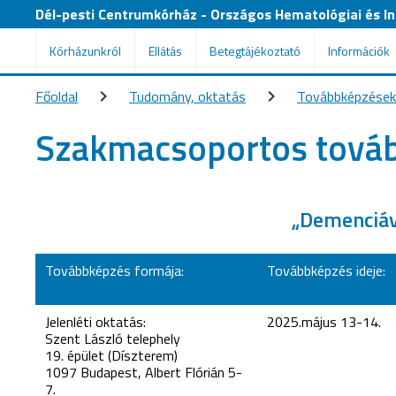
Dél-pesti Centrumkórház - Országos Hematológiai és Inf
Kórházunkról
Ellátás
Betegtájékoztató
Információk
Főoldal
Tudomány, oktatás
Továbbképzések
Szakmacsoportos tová
„Demenciáva
Továbbképzés formája:
Továbbképzés ideje:
Jelenléti oktatás:
2025.május 13-14.
Szent László telephely
19. épület (Díszterem)
1097 Budapest, Albert Flórián 5-
7.