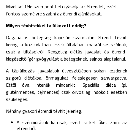
Mivel sokféle szempont befolyásolja az étrendet, ezért
fontos személyre szabni az étrendi ajánlásokat.
Milyen tévhitekkel találkozott eddig?
Daganatos betegség kapcsán számtalan étrendi tévhit
kering a köztudatban. Ezek általában másról se szólnak,
csak a tiltásokról. Rengeteg diétás javaslat és étrend-
kiegészítő ígér gyógyulást a betegeknek, sajnos alaptalanul.
A táplálkozási javaslatok útvesztőjében sokan kezdenek
szigorú diétákba, önmagukat feleslegesen sanyargatva.
Ettől óva intenék mindenkit! Speciális diéta (pl.
gluténmentes, tejmentes) csak orvosilag indokolt esetben
szükséges.
Néhány gyakori étrendi tévhit jelenleg:
A szénhidrátok károsak, ezért ki kell őket zárni az
étrendből.