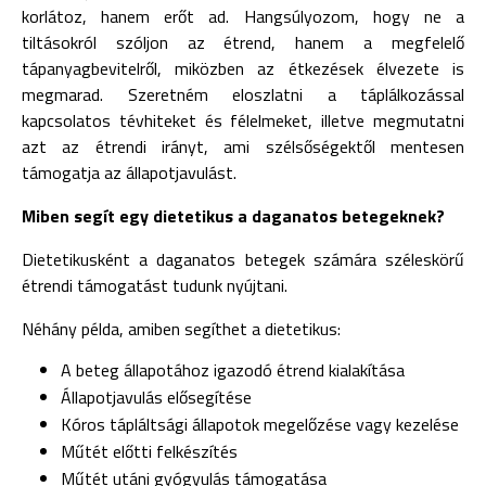
korlátoz, hanem erőt ad. Hangsúlyozom, hogy ne a
tiltásokról szóljon az étrend, hanem a megfelelő
tápanyagbevitelről, miközben az étkezések élvezete is
megmarad. Szeretném eloszlatni a táplálkozással
kapcsolatos tévhiteket és félelmeket, illetve megmutatni
azt az étrendi irányt, ami szélsőségektől mentesen
támogatja az állapotjavulást.
Miben segít egy dietetikus a daganatos betegeknek?
Dietetikusként a daganatos betegek számára széleskörű
étrendi támogatást tudunk nyújtani.
Néhány példa, amiben segíthet a dietetikus:
A beteg állapotához igazodó étrend kialakítása
Állapotjavulás elősegítése
Kóros tápláltsági állapotok megelőzése vagy kezelése
Műtét előtti felkészítés
Műtét utáni gyógyulás támogatása