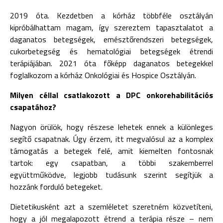
2019 óta. Kezdetben a kórház többféle osztályán
kipróbálhattam magam, így szereztem tapasztalatot a
daganatos betegségek, emésztőrendszeri betegségek,
cukorbetegség és hematológiai betegségek étrendi
terápiájában. 2021 óta főképp daganatos betegekkel
foglalkozom a kórház Onkológiai és Hospice Osztályán.
Milyen céllal csatlakozott a DPC onkorehabilitációs
csapatához?
Nagyon örülök, hogy részese lehetek ennek a különleges
segítő csapatnak. Úgy érzem, itt megvalósul az a komplex
támogatás a betegek felé, amit kiemelten fontosnak
tartok: egy csapatban, a többi szakemberrel
együttműködve, legjobb tudásunk szerint segítjük a
hozzánk forduló betegeket.
Dietetikusként azt a szemléletet szeretném közvetíteni,
hogy a jól megalapozott étrend a terápia része – nem