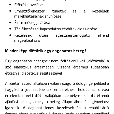
Erőnlét növelése
Emésztőrendszeri tünetek és a kezelések
mellékhatásainak enyhítése
Életminőség javítása
Táplálkozással kapcsolatos tévhitek eloszlatása
Kezelések utáni egészségtámogató étrend
megvalósítása
Mindenképp diétázik egy daganatos beteg?
Egy daganatos betegnek nem feltétlenül kell „diétáznia” a
szó klasszikus értelmében, viszont érdemes tudatosan
étkeznie, dietetikus segítségével.
A „diéta” szóról általában valami szigorú dolog, így például a
fogyókúra jut eszébe az embereknek, holott az orvosi
értelemben vett diéta valójában személyre szabott étrendi
ajánlást jelent, amely a beteg állapotához és igényeihez
igazodik. A daganatellenes kezelések és a rehabilitáció
fontos része a megfelelő étrend, mely nagyban hozzájárul