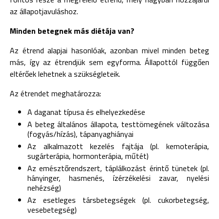
az állapotjavuláshoz.
Minden betegnek más diétája van?
Az étrend alapjai hasonlóak, azonban mivel minden beteg
más, így az étrendjük sem egyforma. Állapottól függően
eltérőek lehetnek a szükségleteik.
Az étrendet meghatározza:
A daganat típusa és elhelyezkedése
A beteg általános állapota, testtömegének változása
(fogyás/hízás), tápanyaghiányai
Az alkalmazott kezelés fajtája (pl. kemoterápia,
sugárterápia, hormonterápia, műtét)
Az emésztőrendszert, táplálkozást érintő tünetek (pl.
hányinger, hasmenés, ízérzékelési zavar, nyelési
nehézség)
Az esetleges társbetegségek (pl. cukorbetegség,
vesebetegség)