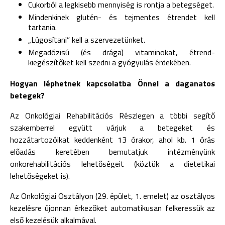
Cukorból a legkisebb mennyiség is rontja a betegséget.
Mindenkinek glutén- és tejmentes étrendet kell
tartania.
„Lúgosítani” kell a szervezetünket.
Megadózisú (és drága) vitaminokat, étrend-
kiegészítőket kell szedni a gyógyulás érdekében.
Hogyan léphetnek kapcsolatba Önnel a daganatos
betegek?
Az Onkológiai Rehabilitációs Részlegen a többi segítő
szakemberrel együtt várjuk a betegeket és
hozzátartozóikat keddenként 13 órakor, ahol kb. 1 órás
előadás keretében bemutatjuk intézményünk
onkorehabilitációs lehetőségeit (köztük a dietetikai
lehetőségeket is).
Az Onkológiai Osztályon (29. épület, 1. emelet) az osztályos
kezelésre újonnan érkezőket automatikusan felkeressük az
első kezelésük alkalmával.