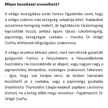
Milyen kezeléssel orvosolható?
A vitiligo kivizsgálása során fontos figyelembe venni, hogy
a vitiligo számos más betegség velejárója lehet. Kialakulhat
autoimmun betegség mellett, de legtöbbször társbetegség
kapcsolódik hozzá, például egyes típusú cukorbetegség,
pajzsmirigy betegségek, coeliakia – mondta Dr. Virágh
Zsófia, kórházunk bőrgyógyász szakorvosa.
A vitiligo kezelése kihívást jelent, mert nem létezik garantált
gyógymód. Fontos a fényvédelem, a fényvédőkrémek
használata. Ha rosszabbodik az állapot, vagy nagyon nagy a
pigmenthiány kiterjedése, szükséges szakorvost felkeresni.
- Igaz, hogy sok terápia nincs, de közben hamarabb
kiszűrhető pl. a coeliakia, vagy a pajzsmirigy gyulladás
(Hashimoto Thyreoiditis talaján kialakult papillaris carcinoma
(tumor), ha a beteg előbb megy orvoshoz– fogalmazott Dr.
Virágh Zsófia.