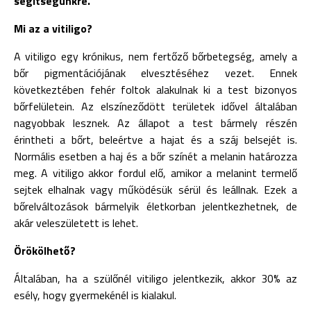
segítségünkre.
Mi az a vitiligo?
A vitiligo egy krónikus, nem fertőző bőrbetegség, amely a
bőr pigmentációjának elvesztéséhez vezet. Ennek
következtében fehér foltok alakulnak ki a test bizonyos
bőrfelületein. Az elszíneződött területek idővel általában
nagyobbak lesznek. Az állapot a test bármely részén
érintheti a bőrt, beleértve a hajat és a száj belsejét is.
Normális esetben a haj és a bőr színét a melanin határozza
meg. A vitiligo akkor fordul elő, amikor a melanint termelő
sejtek elhalnak vagy működésük sérül és leállnak. Ezek a
bőrelváltozások bármelyik életkorban jelentkezhetnek, de
akár veleszületett is lehet.
Örökölhető?
Általában, ha a szülőnél vitiligo jelentkezik, akkor 30% az
esély, hogy gyermekénél is kialakul.