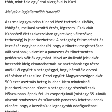
több, mint fele egyúttal allergiával is küzd.
Melyek a legjellemzőbb tünetei?
Asztma leggyakoribb tünetei közé tartozik a zihálás,
köhögés, mellkasi szorító érzés, légszomj. Ezek akár
különböző életszakaszokban (gyerekkor, változókor,
terhesség) is jelentkezhetnek. A betegség felismerését és
kezelését nagyban nehezíti, hogy a tünetek meglehetősen
változatosak, valamint a panaszos és tünetmentes
periódusok váltják egymást. Mivel az árulkodó jelek akár
hosszabb ideig elmaradhatnak, az asztmások egy része
anélkül él együtt a betegséggel, hogy bármiféle orvosi
ellátásban részesülne. Ezzel együtt Magyarországon akár
500 ezer asztmás beteg is lehet. Nem mindenkinél
jelentkezik minden tünet: a betegek egy részénél csak
időszakosan lépnek fel, kis csoportjuknál (mintegy 5%-uknál)
viszont rendszeres és súlyosabb panaszok lehetnek annak
ellenére, hogy a kezelésük a legnagyobb odafigyeléssel
történik.