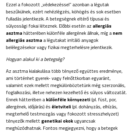
Ezzel a fokozott „védekezéssel” azonban a légutak
beszűkülnek, ezért nehézlégzés, köhögés és sok esetben
fulladás jelentkezik. A betegségnek eltérő típusai és
súlyossági fokai léteznek. Előbbi esetén az
allergiás
asztma
hátterében különféle allergének állnak, míg a
nem
allergiás asztma
a légutakat irritáló anyagok
belélegzésekor vagy fizikai megterhelésre jelentkezik.
Hogyan alakul ki a betegség?
Az asztma kialakulása több tényező együttes eredménye,
ami történhet gyerek- vagy felnőttkorban egyaránt,
valamint ezek mellett megkülönböztetünk még szerzonális,
foglalkozási, illetve nehezen kezelhető és súlyos változatát.
Ennek hátterében a
különféle környezeti
(pl. füst, por,
allergének, időjárás) és
életviteli
(pl. dohányzás, elhízás,
megterhelő testmozgás vagy fokozott stresszhelyzet)
tényezők mellett
genetikai okok
ugyancsak
meghúzódhatnak. Fontos megjegyezni, hogy a betegek