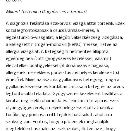
Miként történik a diagnózis és a terápia?
A diagnózis felállítása szakorvosi vizsgálattal történik. Ezek
közül legfontosabbak a csúcsáramlás-mérés, a
légzésfunkció-vizsgálat, a légúti válaszkészség vizsgálata,
a kilélegzett nitrogén-monoxid (FeNO) mérése, illetve az
allergia vizsgálat. A betegség tünetmentes állapota
egyénileg beállított gyógyszeres kezeléssel, valamint
életvitelbeli odafigyeléssel (pl. dohányzás elhagyása,
allergének mérséklése, poros-füstös helyek kerülése stb.)
érhető el. Mivel az asztma gyulladásos betegség, maga a
gyulladás kezelése és kordában tartása a beteg és az orvos
legfontosabb feladata. Gyógyszeres kezelésént beállításra
kerül a megfelelő rohamoldó és fenntartó terápia is. Ezek
olyan gyógyszerek, amelyek belégzéssel juttathatók a
tüdőbe, így pontosan ott fejtik ki hatásukat, ahol arra
szükség van. Fontos, hogy a páciensek megtanulják
megfelelően használni az eszközüket, illetve az is, hogy