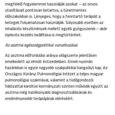
megfelelő fegyelemmel használják azokat – az orvos
utasításait pontosan betartva, a tünetmentes
időszakokban is. Lényeges, hogy a fenntartó terápiát a
betegek folyamatosan használják. Súlyosabb esetben az
inhalációs készítmények mellett egyéb gyógyszerek – akár
injekciós kezelés beállítása is megtörténhet.
Az asztma egészségpolitikai vonatkozásai
Az asztma előfordulási aránya világszerte jelentősen
emelkedett az elmúlt évtizedekben. Ennek nyomán
hazánkban is egyre nagyobb szakpolitikai hangsúlyt kap. Az
Országos Korányi Pulmonológiai Intézet a teljes magyar
pulmonológiai szakmával, valamint a tüdőgondozói
hálózattal karöltve kormányzati szinten működik együtt az
asztma még hatékonyabb diagnosztizálásának és
eredményesebb terápiájának eléréséért.