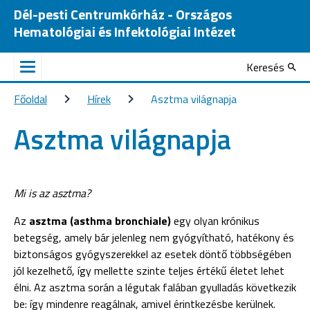
Dél-pesti Centrumkórház - Országos
Hematológiai és Infektológiai Intézet
Keresés
Főoldal
Hírek
Asztma világnapja
Asztma világnapja
Mi is az asztma?
Az
asztma (asthma bronchiale)
egy olyan krónikus
betegség, amely bár jelenleg nem gyógyítható, hatékony és
biztonságos gyógyszerekkel az esetek döntő többségében
jól kezelhető, így mellette szinte teljes értékű életet lehet
élni. Az asztma során a légutak falában gyulladás következik
be: így mindenre reagálnak, amivel érintkezésbe kerülnek.