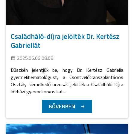
Családháló-díjra jelölték Dr. Kertész
Gabriellát
2025.06.06 08:08
Büszkén jelentjük be, hogy Dr. Kertész Gabriella
gyermekhematológust, a Csontvelőtranszplantációs
Osztály kiemelkedő orvosát jelölték a Családháló Díjra
kórházi gyermekorvos kat...
BŐVEBBEN