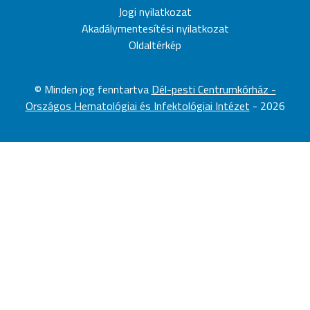
Jogi nyilatkozat
Akadálymentesítési nyilatkozat
Oldaltérkép
©
Minden jog fenntartva
Dél-pesti Centrumkórház -
Országos Hematológiai és Infektológiai Intézet
-
2026