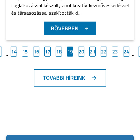
foglalkozással készült, ahol kreatív kézműveskedéssel
és társasozással szakították ki...
BŐVEBBEN
14
15
16
17
18
19
20
21
22
23
24
...
...
TOVÁBBI HÍREINK