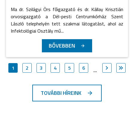
Ma dr. Szilágyi Örs főigazgató és dr. Kállay Krisztián
orvosigazgató a Dél-pesti Centrumkórház Szent
László telephelyén tett szakmai látogatást, ahol az
Infektológiai Osztály mű...
BŐVEBBEN
1
2
3
4
5
6
...
TOVÁBBI HÍREINK