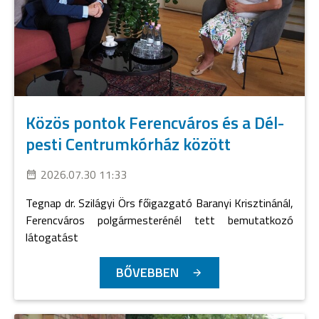
Közös pontok Ferencváros és a Dél-
pesti Centrumkórház között
2026.07.30 11:33
Tegnap dr. Szilágyi Örs főigazgató Baranyi Krisztinánál,
Ferencváros polgármesterénél tett bemutatkozó
látogatást
BŐVEBBEN