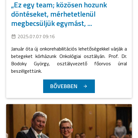
„Ez egy team; közösen hozunk
döntéseket, mérhetetlenül
megbecsüljük egymást, ...
2025.07.07 09:16
Január óta új onkorehabilitációs lehetőségekkel várják a
betegeket kórházunk Onkológiai osztályán. Prof. Dr.
Bodoky György, osztályvezető főorvos úrral
beszélgettünk.
BŐVEBBEN