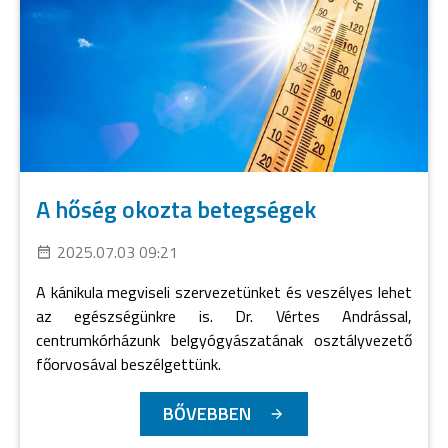
A hőség okozta betegségek
2025.07.03 09:21
A kánikula megviseli szervezetünket és veszélyes lehet
az egészségünkre is. Dr. Vértes Andrással,
centrumkórházunk belgyógyászatának osztályvezető
főorvosával beszélgettünk.
BŐVEBBEN