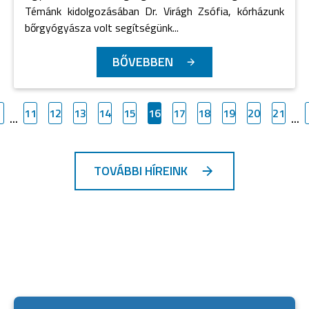
Témánk kidolgozásában Dr. Virágh Zsófia, kórházunk
bőrgyógyásza volt segítségünk...
BŐVEBBEN
11
12
13
14
15
16
17
18
19
20
21
...
...
TOVÁBBI HÍREINK