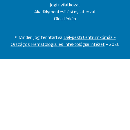
Jogi nyilatkozat
Akadálymentesítési nyilatkozat
Oldaltérkép
©
Minden jog fenntartva
Dél-pesti Centrumkórház -
Országos Hematológiai és Infektológiai Intézet
-
2026