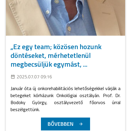
„Ez egy team; közösen hozunk
döntéseket, mérhetetlenül
megbecsüljük egymást, ...
2025.07.07 09:16
Január óta új onkorehabilitációs lehetőségekkel várják a
betegeket kórházunk Onkológiai osztályán. Prof. Dr.
Bodoky György, osztályvezető főorvos úrral
beszélgettünk.
BŐVEBBEN