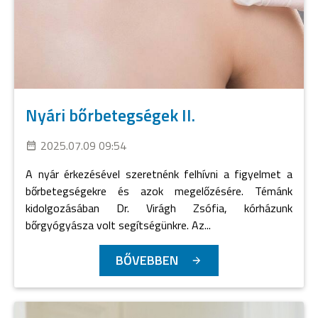
Nyári bőrbetegségek II.
2025.07.09 09:54
A nyár érkezésével szeretnénk felhívni a figyelmet a
bőrbetegségekre és azok megelőzésére. Témánk
kidolgozásában Dr. Virágh Zsófia, kórházunk
bőrgyógyásza volt segítségünkre. Az...
BŐVEBBEN