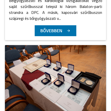
Belgyógyászati és kardiológiai vizsgálatokat végző
saját szűrőbusszal települ ki három Balaton-parti
strandra a DPC. A másik, kaposvári szűrőbuszon
szájüregi és bőrgyógyászati v...
BŐVEBBEN