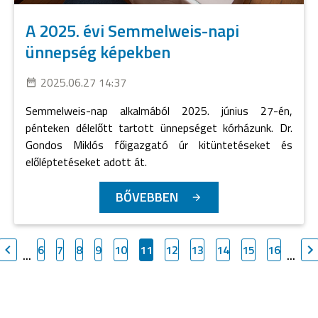
A 2025. évi Semmelweis-napi
ünnepség képekben
2025.06.27 14:37
Semmelweis-nap alkalmából 2025. június 27-én,
pénteken délelőtt tartott ünnepséget kórházunk. Dr.
Gondos Miklós főigazgató úr kitüntetéseket és
előléptetéseket adott át.
BŐVEBBEN
6
7
8
9
10
11
12
13
14
15
16
...
...