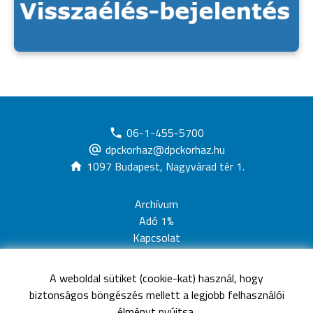
06-1-455-5700
dpckorhaz@dpckorhaz.hu
1097 Budapest, Nagyvárad tér 1.
Archívum
Adó 1%
Kapcsolat
Adatvédelem
Jogi nyilatkozat
A weboldal sütiket (cookie-kat) használ, hogy
Akadálymentesítési nyilatkozat
biztonságos böngészés mellett a legjobb felhasználói
Oldaltérkép
élményt nyújtsa.