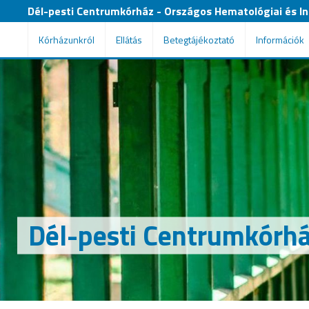
Dél-pesti Centrumkórház - Országos Hematológiai és Inf
Kórházunkról
Ellátás
Betegtájékoztató
Információk
Dél-pesti Centrumkórház