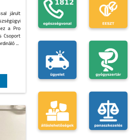
al járult
szségügyi
éhez a Pro
os Csoport
dináló ...