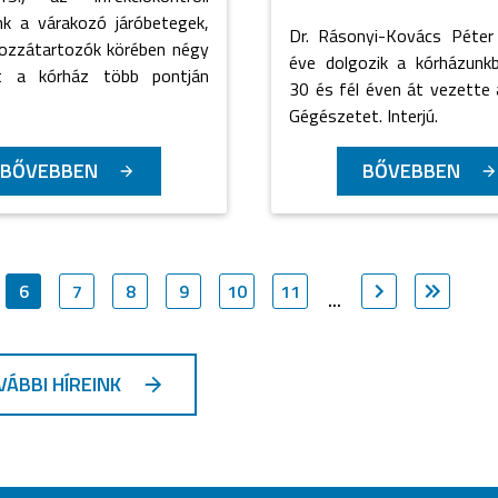
nk a várakozó járóbetegek,
Dr. Rásonyi-Kovács Péter
hozzátartozók körében négy
éve dolgozik a kórházunkb
t a kórház több pontján
30 és fél éven át vezette 
Gégészetet. Interjú.
BŐVEBBEN
BŐVEBBEN
6
7
8
9
10
11
...
VÁBBI HÍREINK