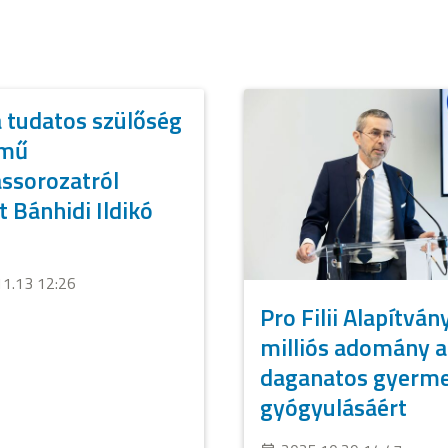
 tudatos szülőség
ímű
ssorozatról
t Bánhidi Ildikó
11.13 12:26
Pro Filii Alapítván
milliós adomány a
daganatos gyerm
gyógyulásáért