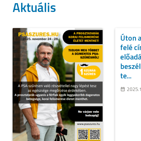
Aktuális
Úton a
felé c
előadá
beszél
te...
2025.