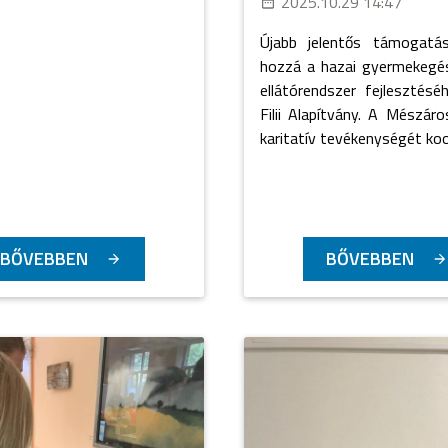
2025.10.29 14:47
Újabb jelentős támogatáss
hozzá a hazai gyermekegé
ellátórendszer fejlesztés
Filii Alapítvány. A Mészár
karitatív tevékenységét koor
BŐVEBBEN
BŐVEBBEN