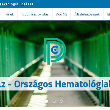
ektológiai Intézet
Hírek
Tudomány, oktatás
Adó 1%
Álláslehetőségek
E
 - Országos Hematológiai 