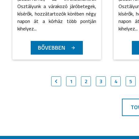
Osztályunk a várakozó járóbetegek,
Osztályu
kísérők, hozzátartozók körében négy
kísérők, 
napon át a kórház több pontján
napon á
kihelyez...
kihelyez...
BŐVEBBEN
1
2
3
4
5
TO