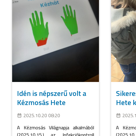
Idén is népszerű volt a
Sikere
Kézmosás Hete
Hete 
2025.10.20 08:20
2025.
A Kézmosás Világnapja alkalmából
A Kézmos
(2025.10.15.) az Infekciókontroll
(2025.10