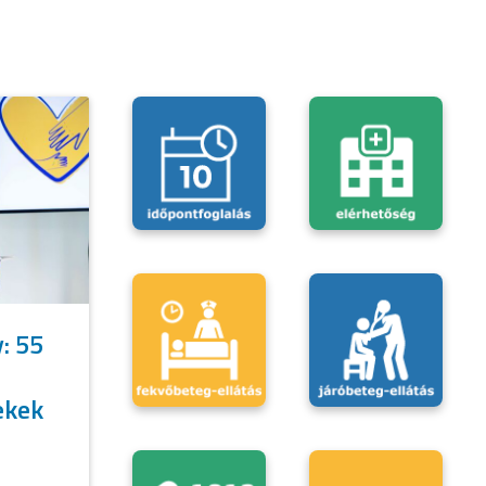
y: 55
ekek