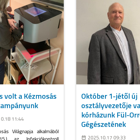
s volt a Kézmosás
Október 1-jétől új
kampányunk
osztályvezetője v
kórházunk Fül-Orr
10.18 11:44
Gégészetének
ás Világnapja alkalmából
2025.10.17 09:33
.15.) az Infekciókontroll