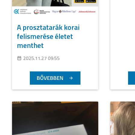
A prosztatarák korai
felismerése életet
menthet
2025.11.27 09:55
BŐVEBBEN