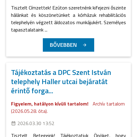
Tisztelt Címzettek! Ezúton szeretnénk kifejezni őszinte
hálánkat és köszönetünket a kórházuk rehabilitációs
telephelyén végzett áldozatos munkájukért. Személyes
tapasztalataink ...
BŐVEBBEN
Tájékoztatás a DPC Szent István
telephely Haller utcai bejáratát
érintő forga...
Figyelem, hatályon kívüli tartalom!
Archív tartalom
(2026.05.28. óta).
2026.03.30 13:52
Tisztelt Betegeink! Tájékoztatjuk Önöket, hogy