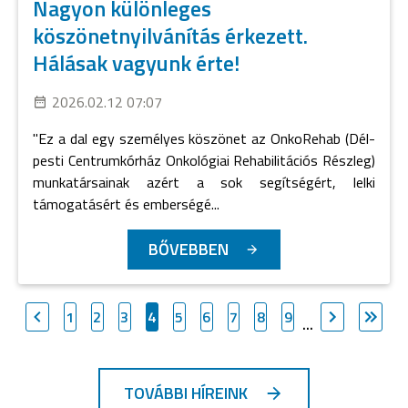
Nagyon különleges
köszönetnyilvánítás érkezett.
Hálásak vagyunk érte!
2026.02.12 07:07
"Ez a dal egy személyes köszönet az OnkoRehab (Dél-
pesti Centrumkórház Onkológiai Rehabilitációs Részleg)
munkatársainak azért a sok segítségért, lelki
támogatásért és emberségé...
BŐVEBBEN
1
2
3
4
5
6
7
8
9
...
TOVÁBBI HÍREINK