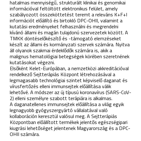
hatalmas mennyiségű, strukturált klinikai és genomikai
információval feltöltött elektronikus felület, amely
szabályozott összeköttetést teremt a releváns K+F+I
információt előállító és birtokló DPC-OHII, valamint a
kutatási eredményeket felhasználni és megrendelni
kívánó állami és magán tulajdonú szervezetek között. A
TMKK döntéselőkészítő és -támogató elemzéseket
készít az állami és kormányzati szervek számára. Nyitva
áll olyanok szakmai érdeklődők számára is, akik a
malignus hematológiai betegségek körében szeretnének
kutatásokat végezni.
Elsőként Kelet-Európában, a nemzetközi akkreditációval
rendelkező Sejtterápiás Központ létrehozásával a
legmagasabb technológiai szintet képviselő daganat és
vírusfertőzés elleni immunsejtek előállítása válik
lehetővé. A módszer az új típusú koronavírus (SARS-CoV-
2) elleni személyre szabott terápiára is alkalmas.
A daganatellenes immunsejtek előállítása a világ egyik
legnagyobb gyógyszergyártó vállalatával való
kollaboráción keresztül valósul meg. A Sejtterápiás
Központban előállított termékek jelentős egészségipari
kiugrási lehetőséget jelentenek Magyarország és a DPC-
OHII számára.