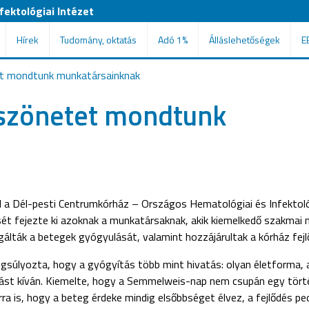
ektológiai Intézet
Hírek
Tudomány, oktatás
Adó 1%
Álláslehetőségek
E
t mondtunk munkatársainknak
szönetet mondtunk
a Dél-pesti Centrumkórház – Országos Hematológiai és Infektoló
t fejezte ki azoknak a munkatársaknak, akik kiemelkedő szakmai 
álták a betegek gyógyulását, valamint hozzájárultak a kórház fej
gsúlyozta, hogy a gyógyítás több mint hivatás: olyan életforma,
lást kíván. Kiemelte, hogy a Semmelweis-nap nem csupán egy tört
a is, hogy a beteg érdeke mindig elsőbbséget élvez, a fejlődés pe