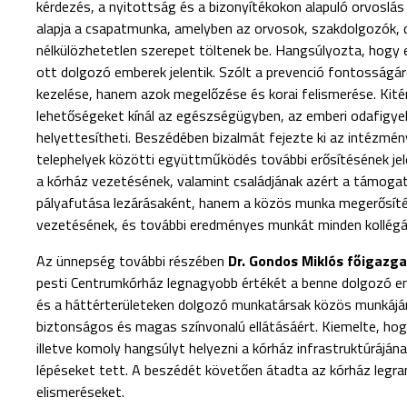
kérdezés, a nyitottság és a bizonyítékokon alapuló orvoslá
alapja a csapatmunka, amelyben az orvosok, szakdolgozók, 
nélkülözhetetlen szerepet töltenek be. Hangsúlyozta, hogy
ott dolgozó emberek jelentik. Szólt a prevenció fontosságá
kezelése, hanem azok megelőzése és korai felismerése. Kitért 
lehetőségeket kínál az egészségügyben, az emberi odafigye
helyettesítheti. Beszédében bizalmát fejezte ki az intézmény
telephelyek közötti együttműködés további erősítésének je
a kórház vezetésének, valamint családjának azért a támoga
pályafutása lezárásaként, hanem a közös munka megerősítése
vezetésének, és további eredményes munkát minden kollégá
Az ünnepség további részében
Dr. Gondos Miklós főigazg
pesti Centrumkórház legnagyobb értékét a benne dolgozó emb
és a háttérterületeken dolgozó munkatársak közös munkáján
biztonságos és magas színvonalú ellátásáért. Kiemelte, hog
illetve komoly hangsúlyt helyezni a kórház infrastruktúráján
lépéseket tett. A beszédét követően átadta az kórház legran
elismeréseket.