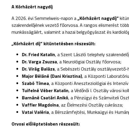
A Kórházért nagydíj
A 2026. évi Semmelweis-napon a
„Kórházért nagydíj”
kitü
szakrendelőjének vezető főorvosa. A rangos elismerést töb
munkásságáért, valamint a hazai belgyógyászat és kardiológ
„Kórházért díj” kitüntetésben részesült:
Dr. Fried Katalin
, a Szent László telephely szakrendel
Dr. Varga Zsuzsa
, a Neurológiai Osztály főorvosa;
Dr. Virág Balázs
, a Sebészeti Osztály osztályvezető-
Major Béláné (Dani Krisztina)
, a Központi Laboratóri
Szabó Tímea
, a Központi Aneszteziológiai és Intenzív
Tuifelné Véber Katalin
, a Védőnői I. Osztály városi ko
Barnáné Csatári Anikó
, a Pénzügyi és Számviteli Oszt
Vaffler Magdolna
, az Élelmezési Osztály cukrásza;
Vatai Valéria
, a Bérszámfejtési, Munkaügyi és Humánp
Orvosi előléptetésben részesült: