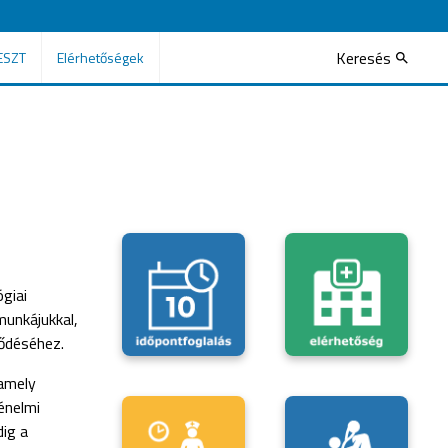
Keresés
ESZT
Elérhetőségek
giai
munkájukkal,
lődéséhez.
 amely
énelmi
dig a