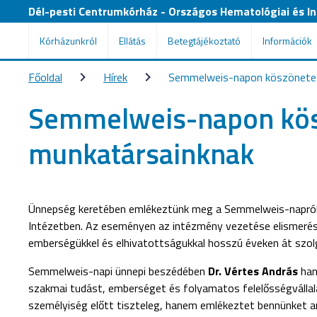
Dél-pesti Centrumkórház - Országos Hematológiai és Inf
Kórházunkról
Ellátás
Betegtájékoztató
Információk
Főoldal
Hírek
Semmelweis-napon köszönete
Semmelweis-napon kö
munkatársainknak
Ünnepség keretében emlékeztünk meg a Semmelweis-napról 
Intézetben. Az eseményen az intézmény vezetése elismerésé
emberségükkel és elhivatottságukkal hosszú éveken át szolg
Semmelweis-napi ünnepi beszédében
Dr. Vértes András
han
szakmai tudást, emberséget és folyamatos felelősségválla
személyiség előtt tiszteleg, hanem emlékeztet bennünket arr