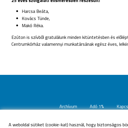
25 éves szolgálati elismerésben részesült:
Harcsa Beáta,
Kovács Tünde,
Makó Réka.
Ezúton is szívből gratulálunk minden kitüntetésben és előlé
Centrumkórház valamennyi munkatársának egész éves, lelki
Archívum
Adó 1%
Kapcs
A weboldal sütiket (cookie-kat) használ, hogy biztonságos bö
©
Minden jog fennta