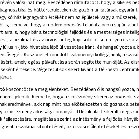
s révén valósulhat meg. Beszédében rámutatott, hogy a sikeres be
diagnosztikai és háttérterületeken dolgozó munkatársak egyaránt
 egy kórház legnagyobb értékét nem az épületek vagy a műszerek,
ról is, kiemelve, hogy a modern orvoslás feladata nem csupán a b
arra is, hogy bár a technológiai fejlődés és a mesterséges intellig
lést, a bizalmat és az orvos-beteg kapcsolatot semmilyen eszkö
 július 1-jétől hivatalba lépő új vezetése iránt, és hangsúlyozta a
lentőségét. Köszönetet mondott valamennyi kollégájának, a szak
tásért, amely egész pályafutása során segítette munkáját. Az el
ként értékelte. Végezetül sok sikert kívánt a Dél-pesti Centrumk
jának.
ató
köszöntötte a megjelenteket. Beszédében ő is hangsúlyozta, h
erek jelentik. Kiemelte, hogy az intézmény sikerei az orvosok, s
ak eredményei, akik nap mint nap elkötelezetten dolgoznak a bet
y az intézmény adósságállományát ittlétük alatt sikerült megszün
ak fejlesztésére, meglátása szerint az intézmény a fejlődés irányáb
gosabb szakmai kitüntetéseit, az orvosi előléptetéseket és a szol