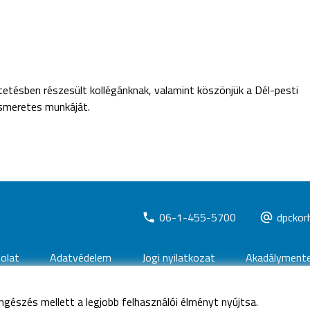
ptetésben részesült kollégánknak, valamint köszönjük a Dél-pesti
ismeretes munkáját.
06-1-455-5700
dpckor
olat
Adatvédelem
Jogi nyilatkozat
Akadálymentes
ngészés mellett a legjobb felhasználói élményt nyújtsa.
rtva
Dél-pesti Centrumkórház - Országos Hematológiai és Infektol