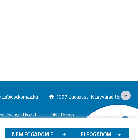
haz@dpckorhaz.hu
1097 Budapest, Nagyvárad tér 1.
ítési nyilatkozat
Oldaltérkép
NEM FOGADOM EL
ELFOGADOM
ógiai Intézet
-
2026