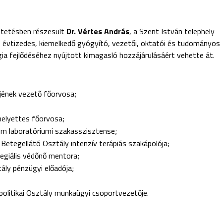
ntetésben részesült
Dr. Vértes András
, a Szent István telephely
b évtizedes, kiemelkedő gyógyító, vezetői, oktatói és tudományos
ia fejlődéséhez nyújtott kimagasló hozzájárulásáért vehette át.
őjének vezető főorvosa;
helyettes főorvosa;
um laboratóriumi szakasszisztense;
 Betegellátó Osztály intenzív terápiás szakápolója;
llegiális védőnő mentora;
ály pénzügyi előadója;
olitikai Osztály munkaügyi csoportvezetője.