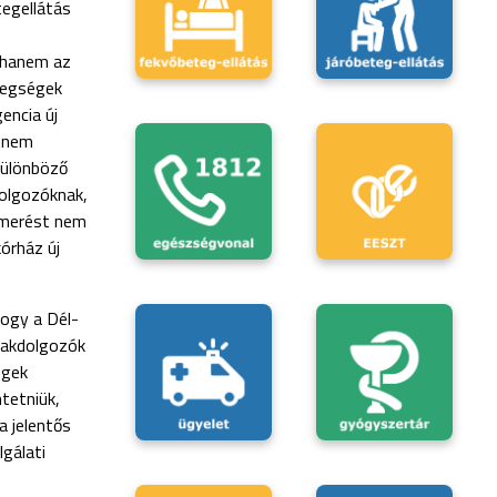
tegellátás
 hanem az
etegségek
encia új
z nem
 különböző
dolgozóknak,
ismerést nem
órház új
ogy a Dél-
zakdolgozók
egek
tetniük,
a jelentős
gálati