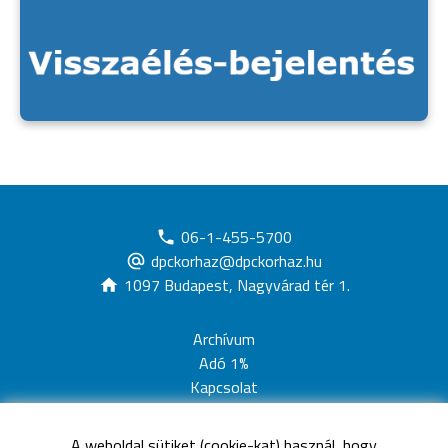
06-1-455-5700
dpckorhaz@dpckorhaz.hu
1097 Budapest, Nagyvárad tér 1.
Archívum
Adó 1%
Kapcsolat
Adatvédelem
Jogi nyilatkozat
A weboldal sütiket (cookie-kat) használ, hogy