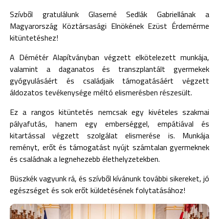
Szívből gratulálunk Glaserné Sedlák Gabriellának a
Magyarország Köztársasági Elnökének Ezüst Érdemérme
kitüntetéshez!
A Démétér Alapítványban végzett elkötelezett munkája,
valamint a daganatos és transzplantált gyermekek
gyógyulásáért és családjaik támogatásáért végzett
áldozatos tevékenysége méltó elismerésben részesült.
Ez a rangos kitüntetés nemcsak egy kivételes szakmai
pályafutás, hanem egy emberséggel, empátiával és
kitartással végzett szolgálat elismerése is. Munkája
reményt, erőt és támogatást nyújt számtalan gyermeknek
és családnak a legnehezebb élethelyzetekben.
Büszkék vagyunk rá, és szívből kívánunk további sikereket, jó
egészséget és sok erőt küldetésének folytatásához!