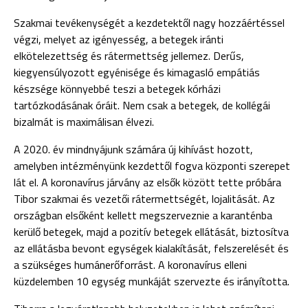
Szakmai tevékenységét a kezdetektől nagy hozzáértéssel
végzi, melyet az igényesség, a betegek iránti
elkötelezettség és rátermettség jellemez. Derűs,
kiegyensúlyozott egyénisége és kimagasló empátiás
készsége könnyebbé teszi a betegek kórházi
tartózkodásának óráit. Nem csak a betegek, de kollégái
bizalmát is maximálisan élvezi.
A 2020. év mindnyájunk számára új kihívást hozott,
amelyben intézményünk kezdettől fogva központi szerepet
lát el. A koronavírus járvány az elsők között tette próbára
Tibor szakmai és vezetői rátermettségét, lojalitását. Az
országban elsőként kellett megszerveznie a karanténba
kerülő betegek, majd a pozitív betegek ellátását, biztosítva
az ellátásba bevont egységek kialakítását, felszerelését és
a szükséges humánerőforrást. A koronavírus elleni
küzdelemben 10 egység munkáját szervezte és irányította.