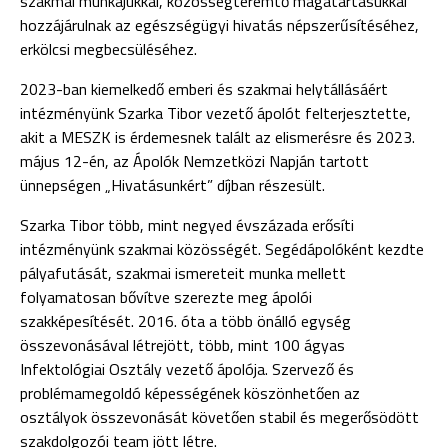
szakmai munkájukkal, közösségteremtő magatartásukkal
hozzájárulnak az egészségügyi hivatás népszerűsítéséhez,
erkölcsi megbecsüléséhez.
2023-ban kiemelkedő emberi és szakmai helytállásáért
intézményünk Szarka Tibor vezető ápolót felterjesztette,
akit a MESZK is érdemesnek talált az elismerésre és 2023.
május 12-én, az Ápolók Nemzetközi Napján tartott
ünnepségen „Hivatásunkért” díjban részesült.
Szarka Tibor több, mint negyed évszázada erősíti
intézményünk szakmai közösségét. Segédápolóként kezdte
pályafutását, szakmai ismereteit munka mellett
folyamatosan bővítve szerezte meg ápolói
szakképesítését. 2016. óta a több önálló egység
összevonásával létrejött, több, mint 100 ágyas
Infektológiai Osztály vezető ápolója. Szervező és
problémamegoldó képességének köszönhetően az
osztályok összevonását követően stabil és megerősödött
szakdolgozói team jött létre.