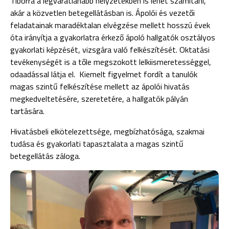
Tiborra a legváratlanabb helyzetekben is lehet számítani,
akár a közvetlen betegellátásban is. Ápolói és vezetői
feladatainak maradéktalan elvégzése mellett hosszú évek
óta irányítja a gyakorlatra érkező ápoló hallgatók osztályos
gyakorlati képzését, vizsgára való felkészítését. Oktatási
tevékenységét is a tőle megszokott lelkiismeretességgel,
odaadással látja el. Kiemelt figyelmet fordít a tanulók
magas szintű felkészítése mellett az ápolói hivatás
megkedveltetésére, szeretetére, a hallgatók pályán
tartására.
Hivatásbeli elkötelezettsége, megbízhatósága, szakmai
tudása és gyakorlati tapasztalata a magas szintű
betegellátás záloga.