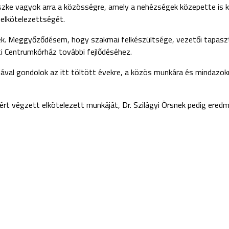
zke vagyok arra a közösségre, amely a nehézségek közepette is k
 elkötelezettségét.
nek. Meggyőződésem, hogy szakmai felkészültsége, vezetői tapasz
ti Centrumkórház további fejlődéséhez.
lával gondolok az itt töltött évekre, a közös munkára és mindazok
rt végzett elkötelezett munkáját, Dr. Szilágyi Örsnek pedig ered