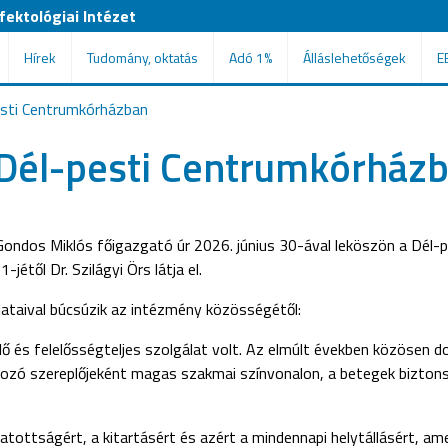
ektológiai Intézet
Hírek
Tudomány, oktatás
Adó 1%
Álláslehetőségek
E
esti Centrumkórházban
a Dél-pesti Centrumkórház
Gondos Miklós főigazgató úr 2026. június 30-ával leköszön a Dél-p
jétől Dr. Szilágyi Örs látja el.
ataival búcsúzik az intézmény közösségétől:
és felelősségteljes szolgálat volt. Az elmúlt években közösen d
zó szereplőjeként magas szakmai színvonalon, a betegek bizton
ttságért, a kitartásért és azért a mindennapi helytállásért, ame