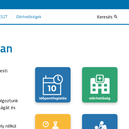
Keresés
ESZT
Elérhetőségek
ban
esti
olgoztunk
ságát és
ly nélkül