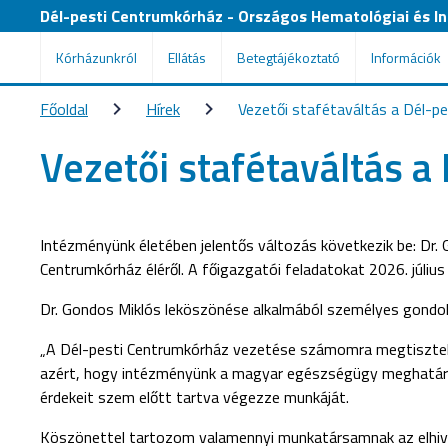
Dél-pesti Centrumkórház - Országos Hematológiai és Inf
Kórházunkról
Ellátás
Betegtájékoztató
Információk
Főoldal
Hírek
Vezetői stafétaváltás a Dél-p
Vezetői stafétaváltás 
Intézményünk életében jelentős változás következik be: Dr. 
Centrumkórház éléről. A főigazgatói feladatokat 2026. július 1-
Dr. Gondos Miklós leköszönése alkalmából személyes gondol
„A Dél-pesti Centrumkórház vezetése számomra megtisztelő 
azért, hogy intézményünk a magyar egészségügy meghatáro
érdekeit szem előtt tartva végezze munkáját.
Köszönettel tartozom valamennyi munkatársamnak az elhivato