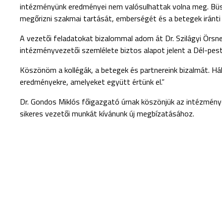
intézményünk eredményei nem valósulhattak volna meg. Büs
megőrizni szakmai tartását, emberségét és a betegek iránti
A vezetői feladatokat bizalommal adom át Dr. Szilágyi Örs
intézményvezetői szemlélete biztos alapot jelent a Dél-pes
Köszönöm a kollégák, a betegek és partnereink bizalmát. Há
eredményekre, amelyeket együtt értünk el.”
Dr. Gondos Miklós főigazgató úrnak köszönjük az intézményé
sikeres vezetői munkát kívánunk új megbízatásához.