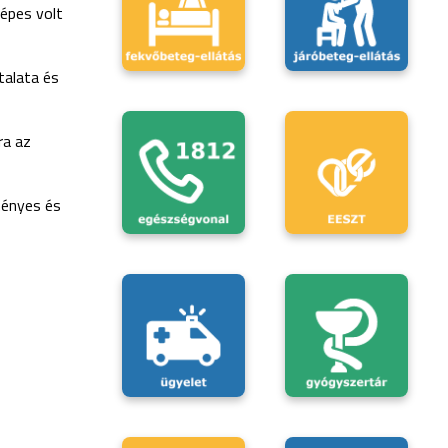
épes volt
talata és
ra az
ményes és