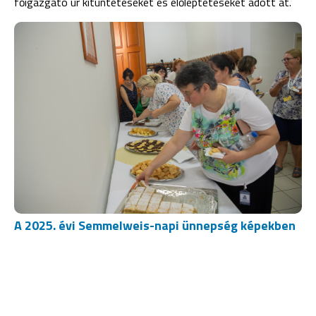
főigazgató úr kitüntetéseket és előléptetéseket adott át.
A 2025. évi Semmelweis-napi ünnepség képekben