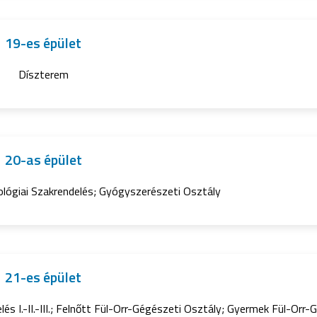
19-es épület
Díszterem
20-as épület
ológiai Szakrendelés; Gyógyszerészeti Osztály
21-es épület
és I.-II.-III.; Felnőtt Fül-Orr-Gégészeti Osztály; Gyermek Fül-Orr-