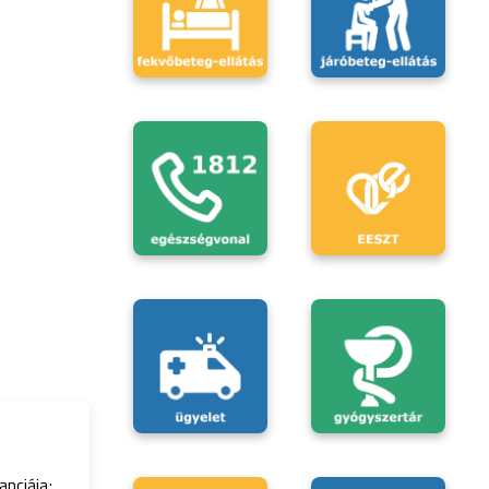
nciája;