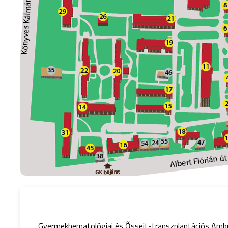
Gyermekhematológiai és Őssejt-transzplantációs Ambul