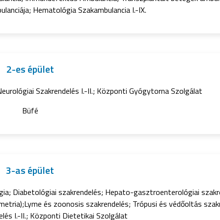
lanciája; Hematológia Szakambulancia I.-IX.
2-es épület
; Neurológiai Szakrendelés I.-II.; Központi Gyógytorna Szolgálat
Büfé
3-as épület
ia; Diabetológiai szakrendelés; Hepato-gasztroenterológiai szakre
spirometria);Lyme és zoonosis szakrendelés; Trópusi és védőoltás szak
és I.-II.; Központi Dietetikai Szolgálat