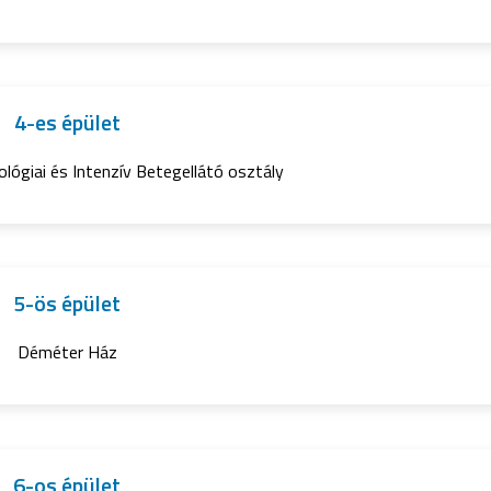
4-es épület
lógiai és Intenzív Betegellátó osztály
5-ös épület
Déméter Ház
6-os épület