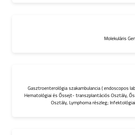
Molekuláris Gen
Gasztroenterológia szakambulancia ( endoscopos la
Hematológiai és Őssejt- transzplantációs Osztály, Ős
Osztály, Lymphoma részleg; Infektológiai