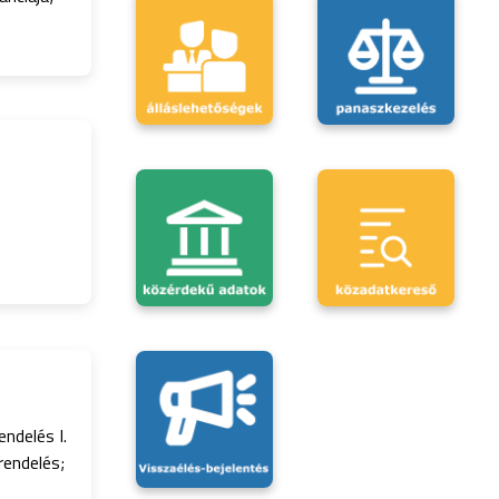
ndelés I.
rendelés;