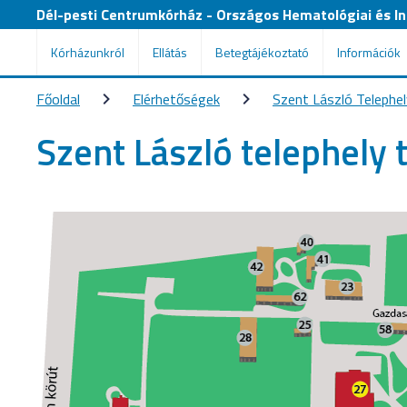
Dél-pesti Centrumkórház - Országos Hematológiai és Inf
Kórházunkról
Ellátás
Betegtájékoztató
Információk
Főoldal
Elérhetőségek
Szent László Telephel
Szent László telephely 