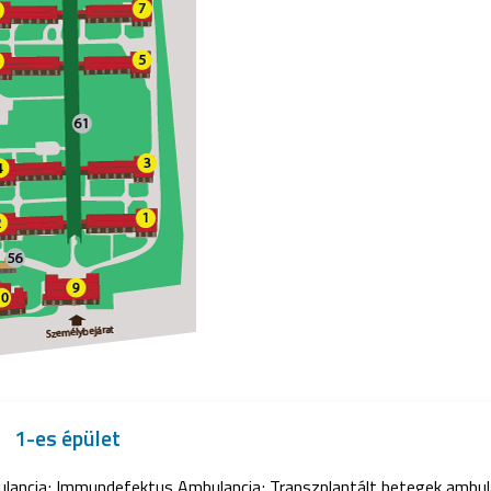
1-es épület
ancia; Immundefektus Ambulancia; Transzplantált betegek ambula