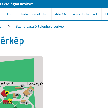
ektológiai Intézet
Hírek
Tudomány, oktatás
Adó 1%
Álláslehetőségek
E
y
Szent László telephely térkép
térkép