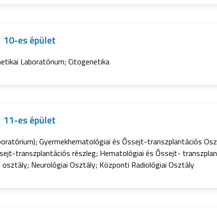
10-es épület
etikai Laboratórium; Citogenetika
11-es épület
boratórium); Gyermekhematológiai és Őssejt-transzplantációs Osz
sejt-transzplantációs részleg; Hematológiai és Őssejt- transzpla
 osztály; Neurológiai Osztály; Központi Radiológiai Osztály