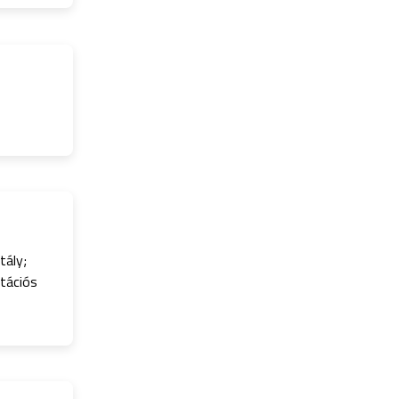
tály;
ntációs