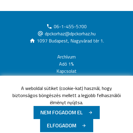
06-1-455-5700
dpckorhaz@dpckorhaz.hu
1097 Budapest, Nagyvárad tér 1.
Archívum
Adó 1%
Kapcsolat
Adatvédelem
Jogi nyilatkozat
A weboldal sütiket (cookie-kat) használ, hogy
Akadálymentesítési nyilatkozat
biztonságos böngészés mellett a legjobb felhasználói
Oldaltérkép
élményt nyújtsa.
NEM FOGADOM EL
©
Minden jog fenntartva
Dél-pesti Centrumkórház -
ELFOGADOM
Országos Hematológiai és Infektológiai Intézet
-
2026